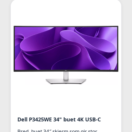
Dell P3425WE 34" buet 4K USB-C
Bred, buet 34″ skjerm som gir stor