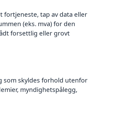
t fortjeneste, tap av data eller
esummen (eks. mva) for den
t forsettlig eller grovt
ng som skyldes forhold utenfor
ndemier, myndighetspålegg,