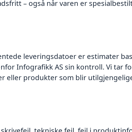
sfritt – også når varen er spesialbestilt
entede leveringsdatoer er estimater bas
for Infografikk AS sin kontroll. Vi tar f
 eller produkter som blir utilgjengelig
rivefeil, tekniske feil, feil i produktinf