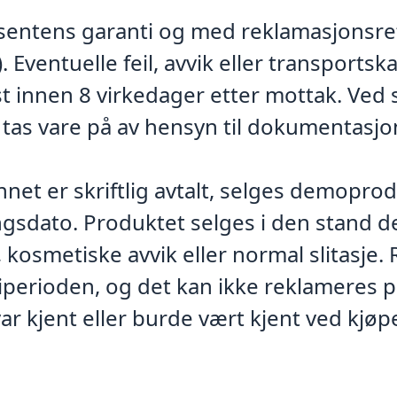
ntens garanti og med reklamasjonsrett
 Eventuelle feil, avvik eller transportsk
 innen 8 virkedager etter mottak. Ved sy
tas vare på av hensyn til dokumentasjo
et er skriftlig avtalt, selges demopro
ngsdato. Produktet selges i den stand de
k, kosmetiske avvik eller normal slitasje
tiperioden, og det kan ikke reklameres 
var kjent eller burde vært kjent ved kjøp