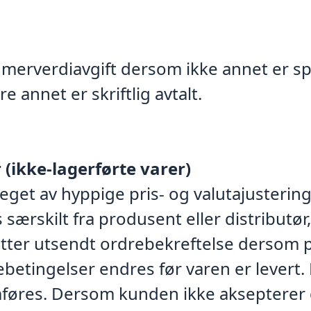
 merverdiavgift dersom ikke annet er spes
 annet er skriftlig avtalt.
(ikke-lagerførte varer)
eget av hyppige pris- og valutajusterin
s særskilt fra produsent eller distributø
å etter utsendt ordrebekreftelse dersom
ebetingelser endres før varen er levert. 
mføres. Dersom kunden ikke aksepterer 