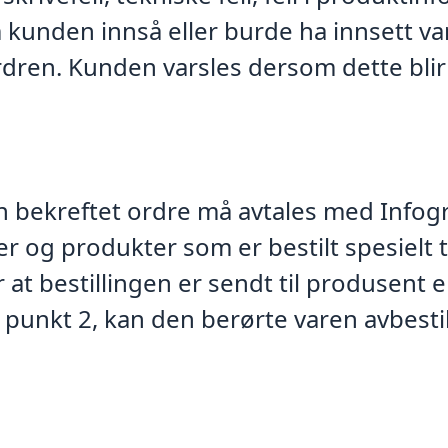
m kunden innså eller burde ha innsett var
 ordren. Kunden varsles dersom dette blir
en bekreftet ordre må avtales med Infogra
r og produkter som er bestilt spesielt 
r at bestillingen er sendt til produsent 
r punkt 2, kan den berørte varen avbesti