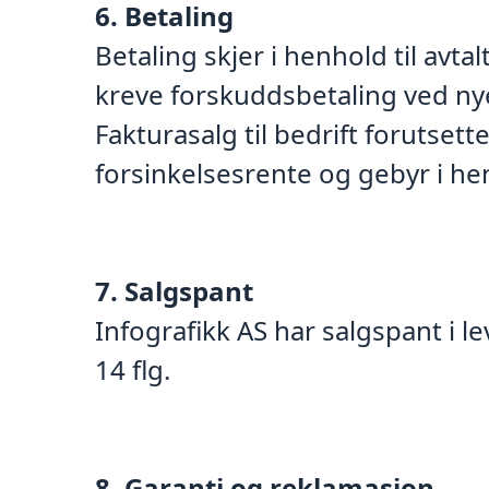
6. Betaling
Betaling skjer i henhold til avta
kreve forskuddsbetaling ved nye 
Fakturasalg til bedrift forutset
forsinkelsesrente og gebyr i hen
7. Salgspant
Infografikk AS har salgspant i le
14 flg.
8. Garanti og reklamasjon