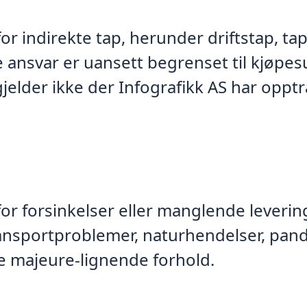
for indirekte tap, herunder driftstap, tap
de ansvar er uansett begrenset til kjøp
lder ikke der Infografikk AS har opptråd
 for forsinkelser eller manglende leveri
transportproblemer, naturhendelser, pa
ce majeure-lignende forhold.