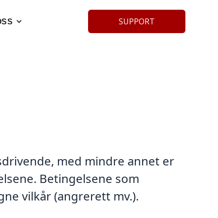
SUPPORT
OSS
ngsdrivende, med mindre annet er
ngelsene. Betingelsene som
gne vilkår (angrerett mv.).