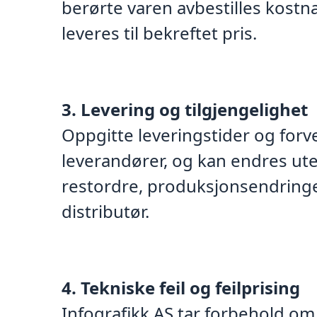
berørte varen avbestilles kostnad
leveres til bekreftet pris.
3. Levering og tilgjengelighet
Oppgitte leveringstider og forv
leverandører, og kan endres uten
restordre, produksjonsendringer
distributør.
4. Tekniske feil og feilprising
Infografikk AS tar forbehold om sk