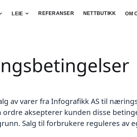
REFERANSER
NETTBUTIKK
LEIE
OM 
ringsbetingelser
alg av varer fra Infografikk AS til næri
e en ordre aksepterer kunden disse beti
grunn. Salg til forbrukere reguleres av e